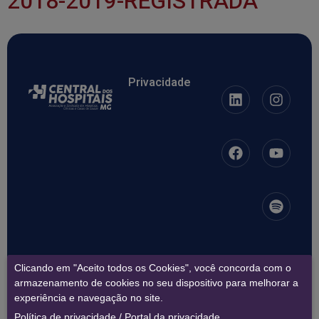
2018-2019-REGISTRADA
Privacidade
Clicando em "Aceito todos os Cookies", você concorda com o
armazenamento de cookies no seu dispositivo para melhorar a
17.241.118/0001-04 –
ASSOCIACAO DOS HOSPITAIS DE
MINAS GERAIS
| 17.450.123/0001-27 SINDICATO HOSPITAIS
experiência e navegação no site.
CLINICAS E CASAS SAUDE EST M GERAIS
Copyright © 2026 – Todos os direitos reservados.
Política de privacidade
/
Portal da privacidade