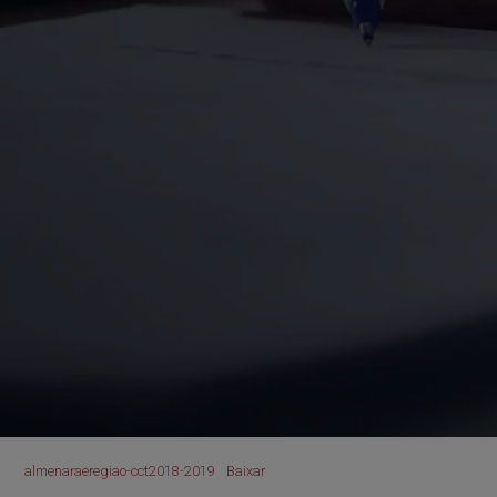
almenaraeregiao-cct2018-2019
Baixar