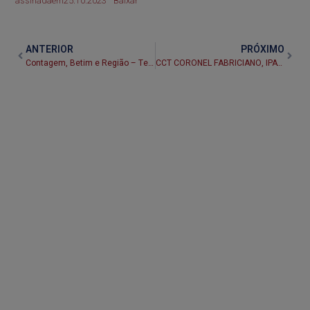
assinadaem25.10.2023
Baixar
ANTERIOR
PRÓXIMO
Contagem, Betim e Região – Termo aditivo Piso
CCT CORONEL FABRICIANO, IPATINGA E TIMÓTEO 2012-2013