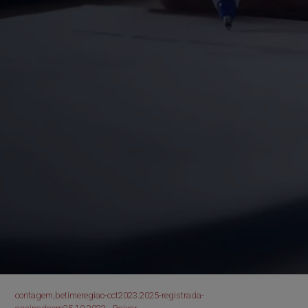
contagem,betimeregiao-cct2023.2025-registrada-