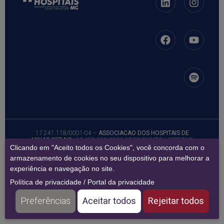
17.241.118/0001-04 –
ASSOCIACAO DOS HOSPITAIS DE
MINAS GERAIS
| 17.450.123/0001-27 SINDICATO HOSPITAIS
CLINICAS E CASAS SAUDE EST M GERAIS
Clicando em "Aceito todos os Cookies", você concorda com o
Copyright © 2026 – Todos os direitos reservados.
armazenamento de cookies no seu dispositivo para melhorar a
experiência e navegação no site.
Política de privacidade
/
Portal da privacidade
Preferências
Aceitar todos
Rejeitar todos