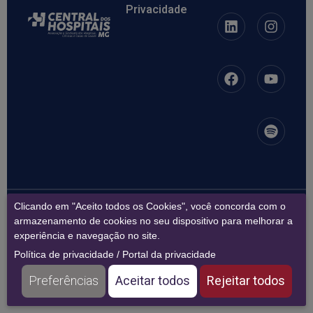
Privacidade
Clicando em "Aceito todos os Cookies", você concorda com o
17.241.118/0001-04 –
ASSOCIACAO DOS HOSPITAIS DE
MINAS GERAIS
| 17.450.123/0001-27 SINDICATO HOSPITAIS
armazenamento de cookies no seu dispositivo para melhorar a
CLINICAS E CASAS SAUDE EST M GERAIS
experiência e navegação no site.
Copyright © 2026 – Todos os direitos reservados.
Política de privacidade
/
Portal da privacidade
Preferências
Aceitar todos
Rejeitar todos